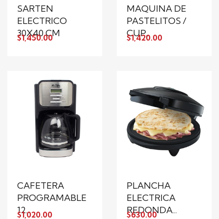
SARTEN
MAQUINA DE
ELECTRICO
PASTELITOS /
30X40 CM
CUP...
$1,450.00
$1,420.00
CAFETERA
PLANCHA
PROGRAMABLE
ELECTRICA
12...
REDONDA...
$1,020.00
$630.00