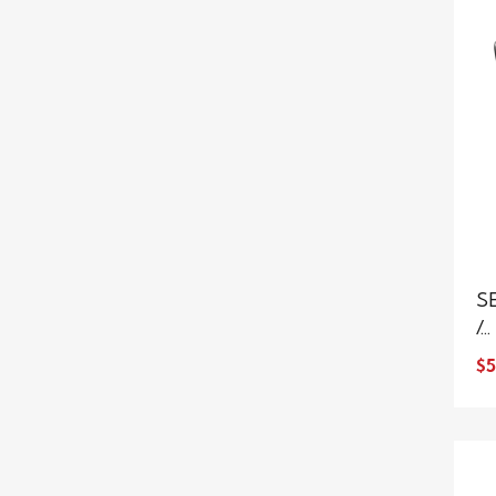
S
/...
$5