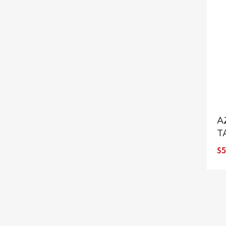
A
T
$5