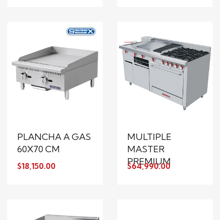
PLANCHA A GAS
MULTIPLE
60X70 CM
MASTER
PREMIUM
$18,150.00
$64,990.00