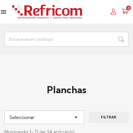
0

Planchas

Seleccionar
FILTRAR
Mostrando 1-21 de 34 artículo(s)