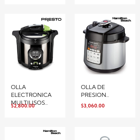
OLLA
OLLA DE
ELECTRONICA
PRESION...
MULTIUSOS...
$2,800.00
$3,060.00