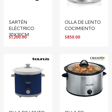
SARTÉN
OLLA DE LENTO
ELÉCTRICO
COCIMIENTO
30X30CM
$1,200.00
$850.00