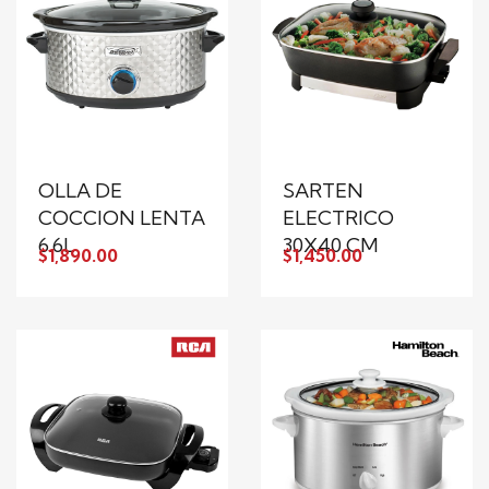
OLLA DE
SARTEN
COCCION LENTA
ELECTRICO
6.6L
30X40 CM
$1,890.00
$1,450.00