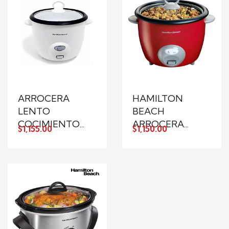
ARROCERA
HAMILTON
LENTO
BEACH
COCIMIENTO...
ARROCERA...
$1,155.00
$1,150.00