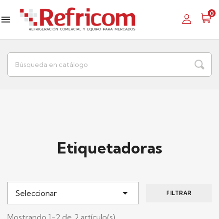
0

Etiquetadoras

Seleccionar
FILTRAR
Mostrando 1-2 de 2 artículo(s)